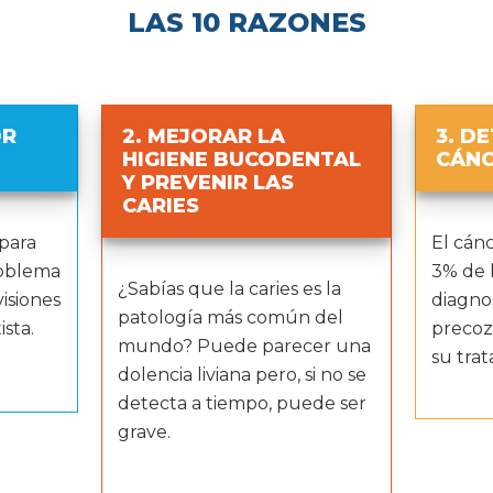
LAS 10 RAZONES
OR
2. MEJORAR LA
3. D
HIGIENE BUCODENTAL
CÁNC
Y PREVENIR LAS
CARIES
para
El cánc
roblema
3% de 
¿Sabías que la caries es la
isiones
diagno
patología más común del
sta.
precoz
mundo? Puede parecer una
su tra
dolencia liviana pero, si no se
detecta a tiempo, puede ser
grave.