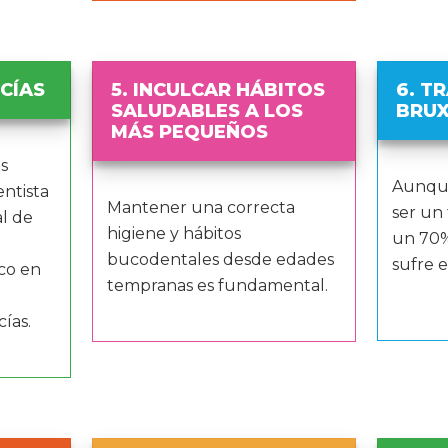
NCÍAS
5. INCULCAR HÁBITOS
6. T
SALUDABLES A LOS
BRU
MÁS PEQUEÑOS
s
Aunqu
ntista
Mantener una correcta
ser un
al de
higiene y hábitos
un 70%
bucodentales desde edades
sufre e
co en
tempranas es fundamental.
ías.