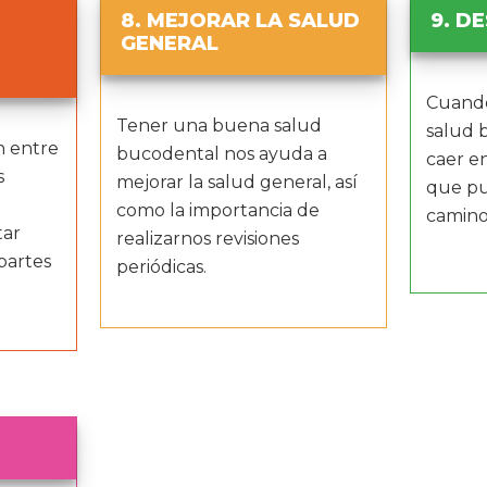
8. MEJORAR LA SALUD
9. D
GENERAL
Cuando
Tener una buena salud
salud 
n entre
bucodental nos ayuda a
caer e
s
mejorar la salud general, así
que pu
d
como la importancia de
camino
tar
realizarnos revisiones
partes
periódicas.