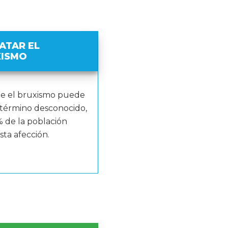
RATAR EL
XISMO
e el bruxismo puede
 término desconocido,
 de la población
sta afección.