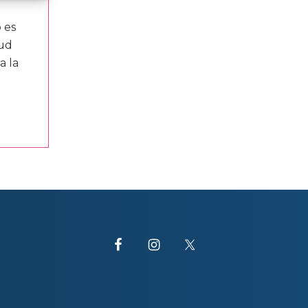
 es
lud
a la