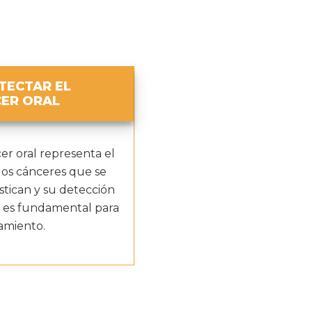
ETECTAR EL
ER ORAL
er oral representa el
los cánceres que se
stican y su detección
 es fundamental para
tamiento.