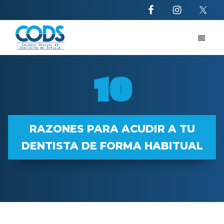
Saltar
Saltar
al
al
contenido
pie
principal
de
CODS
10
página
razones
10
para
acudir
al
dentista
RAZONES PARA ACUDIR A TU
DENTISTA DE FORMA HABITUAL