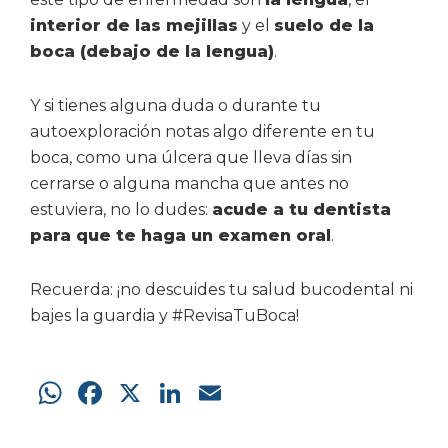
interior de las mejillas
y el
suelo de la
boca (debajo de la lengua)
.
Y si tienes alguna duda o durante tu
autoexploración notas algo diferente en tu
boca, como una úlcera que lleva días sin
cerrarse o alguna mancha que antes no
estuviera, no lo dudes:
acude a tu dentista
para que te haga un examen oral
.
Recuerda: ¡no descuides tu salud bucodental ni
bajes la guardia y #RevisaTuBoca!
W
F
X
Li
E
h
a
n
m