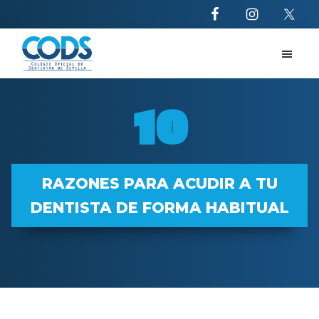
Saltar
Saltar
al
al
contenido
pie
principal
de
CODS
10
página
razones
10
para
acudir
al
dentista
RAZONES PARA ACUDIR A TU
DENTISTA DE FORMA HABITUAL