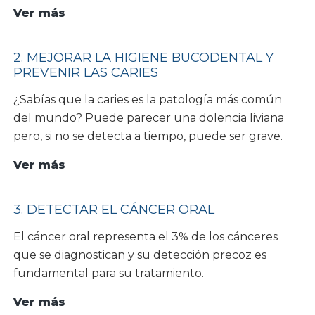
10.
Ver más
Sonreír
más
2. MEJORAR LA HIGIENE BUCODENTAL Y
PREVENIR LAS CARIES
¿Sabías que la caries es la patología más común
del mundo? Puede parecer una dolencia liviana
pero, si no se detecta a tiempo, puede ser grave.
2.
Ver más
Mejorar
la
3. DETECTAR EL CÁNCER ORAL
higiene
El cáncer oral representa el 3% de los cánceres
bucodental
que se diagnostican y su detección precoz es
y
fundamental para su tratamiento.
prevenir
las
3.
Ver más
caries