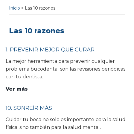
Inicio
> Las 10 razones
Las 10 razones
1. PREVENIR MEJOR QUE CURAR
La mejor herramienta para prevenir cualquier
problema bucodental son las revisiones periódicas
con tu dentista.
1.
Ver más
Prevenir
mejor
10. SONREÍR MÁS
que
Cuidar tu boca no solo es importante para la salud
curar
física, sino también para la salud mental.