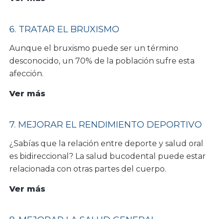
Inculcar
hábitos
6. TRATAR EL BRUXISMO
saludables
Aunque el bruxismo puede ser un término
a
desconocido, un 70% de la población sufre esta
los
afección.
más
pequeños
6.
Ver más
Tratar
el
7. MEJORAR EL RENDIMIENTO DEPORTIVO
bruxismo
¿Sabías que la relación entre deporte y salud oral
es bidireccional? La salud bucodental puede estar
relacionada con otras partes del cuerpo.
7.
Ver más
Mejorar
el