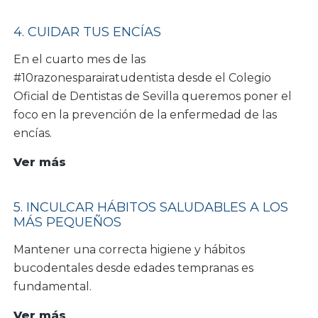
Detectar
el
4. CUIDAR TUS ENCÍAS
cáncer
En el cuarto mes de las
oral
#10razonesparairatudentista desde el Colegio
Oficial de Dentistas de Sevilla queremos poner el
foco en la prevención de la enfermedad de las
encías.
4.
Ver más
Cuidar
tus
5. INCULCAR HÁBITOS SALUDABLES A LOS
encías
MÁS PEQUEÑOS
Mantener una correcta higiene y hábitos
bucodentales desde edades tempranas es
fundamental.
5.
Ver más