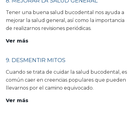
8. MEJORAR LA SALUD GENERAL
rendimiento
Tener una buena salud bucodental nos ayuda a
deportivo
mejorar la salud general, así como la importancia
de realizarnos revisiones periódicas.
8.
Ver más
Mejorar
la
9. DESMENTIR MITOS
salud
Cuando se trata de cuidar la salud bucodental, es
general
común caer en creencias populares que pueden
llevarnos por el camino equivocado.
9.
Ver más
Desmentir
mitos