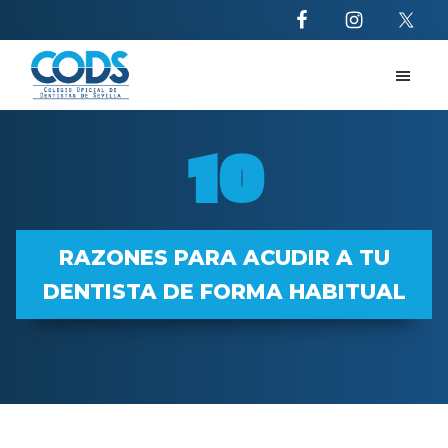
Saltar
Saltar
al
al
contenido
pie
principal
de
CODS
10
página
razones
10
para
acudir
al
dentista
RAZONES PARA ACUDIR A TU
DENTISTA DE FORMA HABITUAL