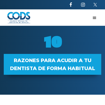
Saltar
Saltar
al
al
contenido
pie
principal
de
CODS
10
página
razones
10
para
acudir
al
dentista
RAZONES PARA ACUDIR A TU
DENTISTA DE FORMA HABITUAL