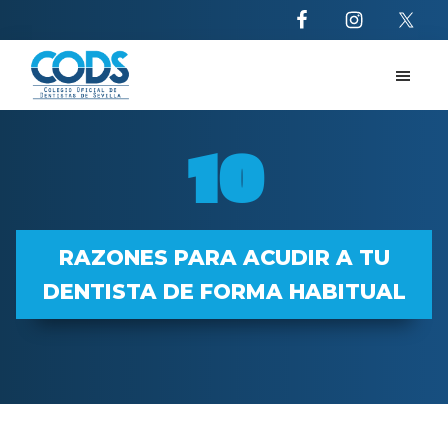
Saltar
Saltar
al
al
contenido
pie
principal
de
CODS
10
página
razones
10
para
acudir
al
dentista
RAZONES PARA ACUDIR A TU
DENTISTA DE FORMA HABITUAL