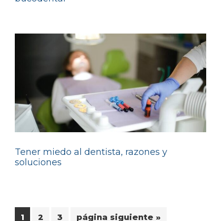
Tener miedo al dentista, razones y
soluciones
Página
Página
Página
Ir
1
2
3
página siguiente »